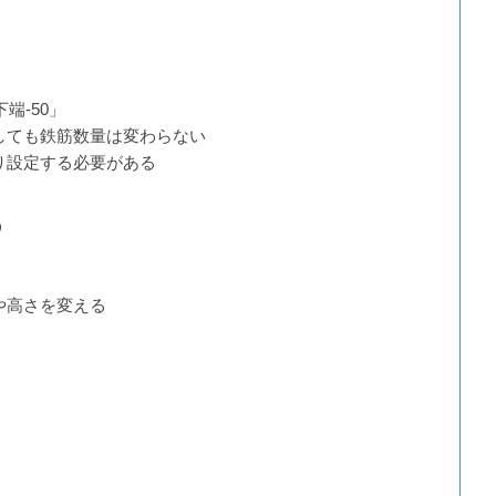
端-50」
しても鉄筋数量は変わらない
り設定する必要がある
う
や高さを変える