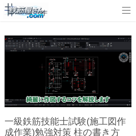
一級鉄筋技能士試験(施工図作
成作業)勉強対策 柱の書き方