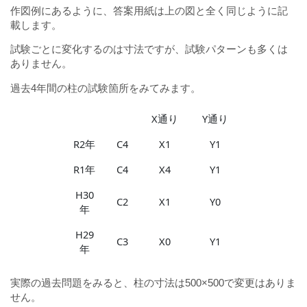
作図例にあるように、答案用紙は上の図と全く同じように記
載します。
試験ごとに変化するのは寸法ですが、試験パターンも多くは
ありません。
過去4年間の柱の試験箇所をみてみます。
X通り
Y通り
R2年
C4
X1
Y1
R1年
C4
X4
Y1
H30
C2
X1
Y0
年
H29
C3
X0
Y1
年
実際の過去問題をみると、柱の寸法は500×500で変更はありま
せん。