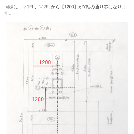
同様に、▽1FL、▽2FLから【1200】がY軸の通り芯になりま
す。