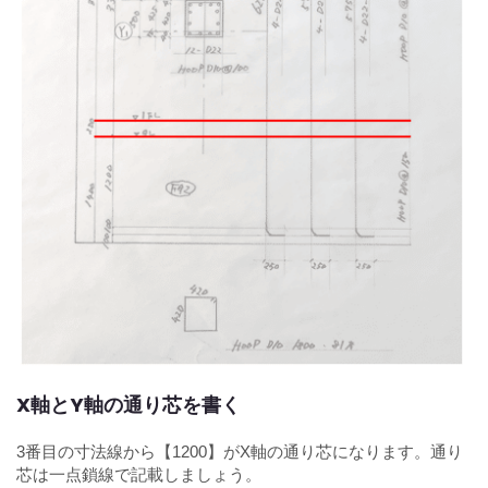
X軸とY軸の通り芯を書く
3番目の寸法線から【1200】がX軸の通り芯になります。通り
芯は一点鎖線で記載しましょう。