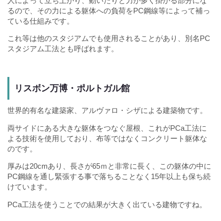
人によって立ち上がり、動いたりと力が多く掛かる部分にな
るので、その力による躯体への負荷をPC鋼線等によって補っ
ている仕組みです。
これ等は他のスタジアムでも使用されることがあり、別名PC
スタジアム工法とも呼ばれます。
リスボン万博・ポルトガル館
世界的有名な建築家、アルヴァロ・シザによる建築物です。
両サイドにある大きな躯体をつなぐ屋根、これがPCa工法に
よる技術を使用しており、布等ではなくコンクリート躯体な
のです。
厚みは20cmあり、長さが65ｍと非常に長く、この躯体の中に
PC鋼線を通し緊張する事で落ちることなく15年以上も保ち続
けています。
PCa工法を使うことでの結果が大きく出ている建物ですね。