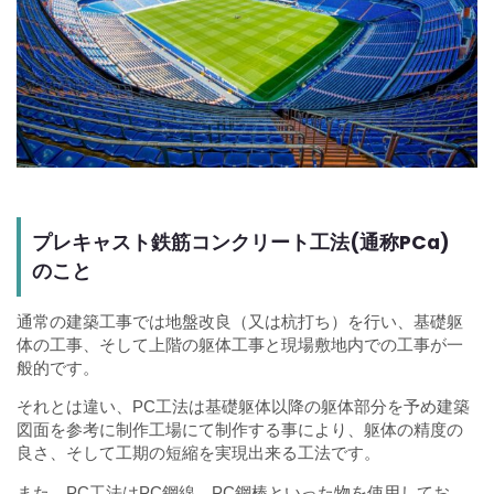
プレキャスト鉄筋コンクリート工法(通称PCa)
のこと
通常の建築工事では地盤改良（又は杭打ち）を行い、基礎躯
体の工事、そして上階の躯体工事と現場敷地内での工事が一
般的です。
それとは違い、PC工法は基礎躯体以降の躯体部分を予め建築
図面を参考に制作工場にて制作する事により、躯体の精度の
良さ、そして工期の短縮を実現出来る工法です。
また、PC工法はPC鋼線、PC鋼棒といった物を使用してお