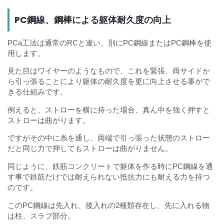
PC鋼線、鋼棒による躯体耐久度の向上
PCa工法は通常のRCと違い、別にPC鋼線またはPC鋼棒を使
用します。
見た目はワイヤーのようなもので、これを緊張、両サイドか
ら引っ張ることにより躯体の耐久度を更に向上させる事がで
きる仕組みです。
例えると、ストローを横に持った場合、真ん中を強く押すと
ストローは曲がります。
ですがその中に糸を通し、両端で引っ張った状態のストロー
だと同じ力で押してもストローは曲がりません。
同じように、鉄筋コンクリートで躯体を作る時にPC鋼線を通
す事で鉄筋だけでは耐えられない抵抗力にも耐える力を持つ
のです。
このPC鋼線は先入れ、後入れの2種類存在し、先に入れる物
は柱、スラブ部分。