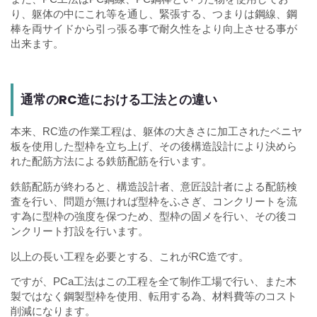
り、躯体の中にこれ等を通し、緊張する、つまりは鋼線、鋼
棒を両サイドから引っ張る事で耐久性をより向上させる事が
出来ます。
通常のRC造における工法との違い
本来、RC造の作業工程は、躯体の大きさに加工されたベニヤ
板を使用した型枠を立ち上げ、その後構造設計により決めら
れた配筋方法による鉄筋配筋を行います。
鉄筋配筋が終わると、構造設計者、意匠設計者による配筋検
査を行い、問題が無ければ型枠をふさぎ、コンクリートを流
す為に型枠の強度を保つため、型枠の固メを行い、その後コ
ンクリート打設を行います。
以上の長い工程を必要とする、これがRC造です。
ですが、PCa工法はこの工程を全て制作工場で行い、また木
製ではなく鋼製型枠を使用、転用する為、材料費等のコスト
削減になります。