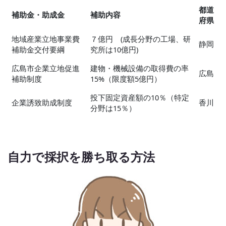
都道
補助金・助成金
補助内容
府県
地域産業立地事業費
７億円 (成長分野の工場、研
静岡
補助金交付要綱
究所は10億円)
広島市企業立地促進
建物・機械設備の取得費の率
広島
補助制度
15%（限度額5億円）
投下固定資産額の10％（特定
企業誘致助成制度
香川
分野は15％）
自力で採択を勝ち取る方法