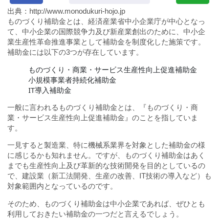
出典：
http://www.monodukuri-hojo.jp
ものづくり補助金とは、経済産業省中小企業庁が中心となっ
て、中小企業の国際競争力及び新産業創出のために、中小企
業生産性革命推進事業として補助金を制度化した施策です。
補助金には以下の3つが存在しています。
ものづくり・商業・サービス生産性向上促進補助金
小規模事業者持続化補助金
IT導入補助金
一般に言われるものづくり補助金とは、『ものづくり・商
業・サービス生産性向上促進補助金』のことを指していま
す。
一見すると製造業、特に機械系業界を対象とした補助金の様
に感じるかも知れません。ですが、ものづくり補助金はあく
までも生産性向上及び革新的な技術開発を目的としているの
で、建設業（新工法開発、生産の改善、IT技術の導入など）も
対象範囲内となっているのです。
そのため、ものづくり補助金は中小企業であれば、ぜひとも
利用しておきたい補助金の一つだと言えるでしょう。