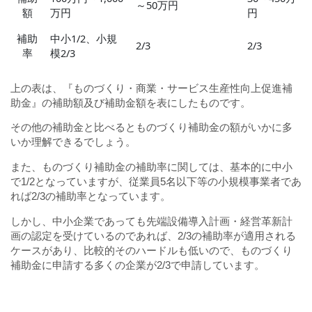
～50万円
額
万円
円
補助
中小1/2、小規
2/3
2/3
率
模2/3
上の表は、『ものづくり・商業・サービス生産性向上促進補
助金』の補助額及び補助金額を表にしたものです。
その他の補助金と比べるとものづくり補助金の額がいかに多
いか理解できるでしょう。
また、ものづくり補助金の補助率に関しては、基本的に中小
で1/2となっていますが、従業員5名以下等の小規模事業者であ
れば2/3の補助率となっています。
しかし、中小企業であっても先端設備導入計画・経営革新計
画の認定を受けているのであれば、2/3の補助率が適用される
ケースがあり、比較的そのハードルも低いので、ものづくり
補助金に申請する多くの企業が2/3で申請しています。