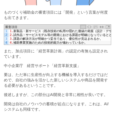
ものづくり補助金の審査項目には「開発」という言葉が何度
も出てきます。
審査項目
1
1.
新製品・新サービス（既存技術の転用や隠れた価値の発掘（設計・デザイ
2
2.
試作品・サービスモデル等の開発における課題が明確になっているととも
3
3.
課題の解決方法が明確かつ妥当であり、優位性が見込まれるか。
4
4.
補助事業実施のための技術的能力が備わっているか。
また、加点項目に「経営革新計画」の認定の有無も設定され
ています。
中小企業庁 経営サポート「経営革新支援」
要は、ただ単に生産性が向上する機械を導入するだけではだ
めで、自社の強みを活かした新しいシステムや商品を開発す
る必要があるということです。
後述しますが、この部分はAI開発と非常に相性が良いです。
開発は自社のノウハウの蓄積が起点になります。これは、AI/
システムも同様です。