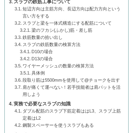
スラブの鉄筋工事について
短辺方向は主筋方向、長辺方向は配力方向という
言い方をする
スラブと梁を一体式構造にする配筋について
梁のフカシ(ふかし)筋・差し筋
鉄筋数量の拾い出し
スラブの鉄筋数量の検算方法
D10の場合
D13の場合
ワイヤーメッシュの数量の検算方法
具体例
段取り筋は5500mmを使用して@チョークを出す
肩が痛くて運べない！若手技能者は肩パットを活
用しよう
実務で必要なスラブの知識
ダブル配筋のスラブ下筋定着ははL3、スラブ上筋
定着はL2
鋼製スペーサーを使うスラブもある