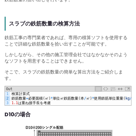
スラブの鉄筋数量の検算方法
鉄筋工事の専門業者であれば、専用の積算ソフトを使用する
ことで詳細な鉄筋数量を拾い出すことが可能です。
しかしながら、その他の施工管理会社ではなかなかそのよう
なソフトを用意することはできません。
そこで、スラブの鉄筋数量の簡単な算出方法をご紹介しま
す。
Out
1
検算計算式
2
鉄筋数量
=
必要面積
(
㎡
)
*
単位㎡鉄筋数量
(
本
/
㎡
)
*
使用鉄筋単位重量
(
kg
/
本
3
1.1
は重ね接手長を考慮
D10の場合