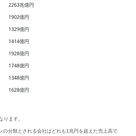
2263兆億円
1902億円
1329億円
1414億円
1928億円
1748億円
1348億円
1628億円
になります。
ンの分類とされる会社はどれも1兆円を超えた売上高で