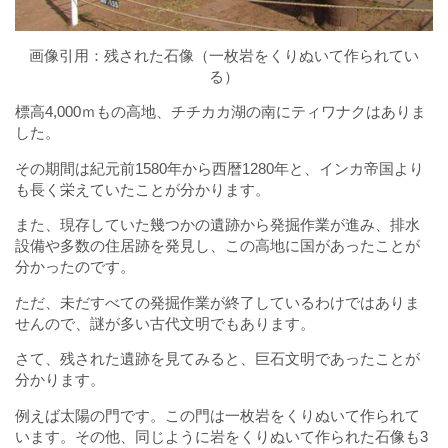
画像引用：
残された石像（一枚岩をくりぬいて作られてい
る）
標高4,000ｍもの高地、チチカカ湖の南にティワナクはありま
した。
その期間は紀元前1580年から西暦1280年と、インカ帝国より
も長く栄えていたことが分かります。
また、現存していた幾つかの遺跡から発掘作業が進み、排水
設備や多数の住居跡を発見し、この高地に国があったことが
分かったのです。
ただ、未だすべての発掘作業が終了しているわけではありま
せんので、謎が多い古代文明でもあります。
さて、残された遺跡を見てみると、巨石文明であったことが
分かります。
例えば太陽の門です。この門は一枚岩をくりぬいて作られて
います。その他、同じように岩をくりぬいて作られた石像も3