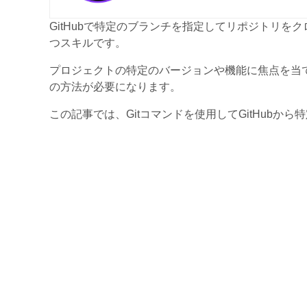
GitHubで特定のブランチを指定してリポジトリ
つスキルです。
プロジェクトの特定のバージョンや機能に焦点を当
の方法が必要になります。
この記事では、Gitコマンドを使用してGitHub