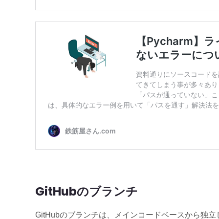
GitHubのブランチ
GitHubのブランチは、メインコードベースから独