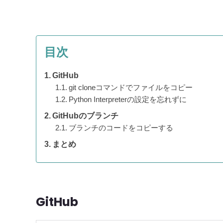
目次
GitHub
git cloneコマンドでファイルをコピー
Python Interpreterの設定を忘れずに
GitHubのブランチ
ブランチのコードをコピーする
まとめ
GitHub