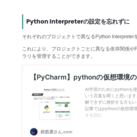
Python Interpreterの設定を忘れずに
それぞれのプロジェクトで異なるPython Interpret
これにより、プロジェクトごとに異なる依存関係やP
ラリを管理することができます。