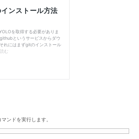
のコマンドを実行します。