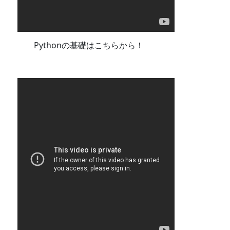
Pythonの基礎はこちらから！