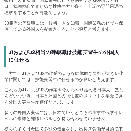
技術、人文知識、国際業務のビザを保有できる外国人人材
は、勉強熱心でまじめな性格の方が多く、上記の専門用語の
理解をすることが可能でしょう。
J3相当の等級職には、技術、人文知識、国際業務のビザを保
有している外国人を配置させることが適切と考えます。
J1およびJ2相当の等級職は技能実習生の外国人
に任せる
一方で、J1およびJ2の作業のような肉体的な負担が大きい作
業に関しては、技能実習生に任せるのが良いと考えます。
これらのJ1およびJ2の作業を今からやり始める日本人はほと
んどいない為、日本と外国との物価差のメリットを享受でき
る外国人実習生が適任だと思います。
多くの外国人実習生は、日本でいうところの小学生低学年レ
ベルの常識と知識レベルしか持ち合わせていません。
彼らの多くは母国で多額の借金をし、出稼ぎ労働が目的で来