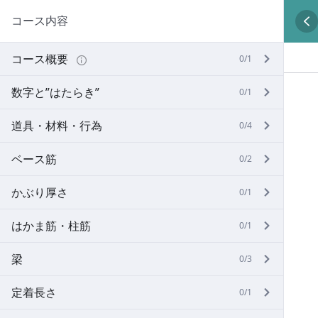
コース内容
コース概要
0/1
数字と”はたらき”
0/1
道具・材料・行為
0/4
ベース筋
0/2
かぶり厚さ
0/1
はかま筋・柱筋
0/1
梁
0/3
定着長さ
0/1