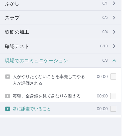
ふかし
0/1
スラブ
0/5
鉄筋の加工
0/4
確認テスト
0/10
現場でのコミュニケーション
0/3
人がやりたくないことを率先してやる
00:00
人が評価される
毎朝、全身鏡を見て身なりを整える
00:00
常に謙虚でいること
00:00