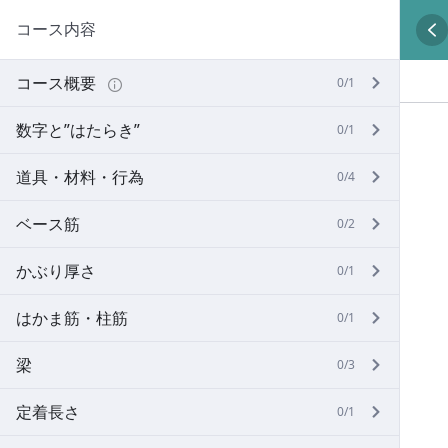
コース内容
コース概要
0/1
数字と”はたらき”
0/1
道具・材料・行為
0/4
ベース筋
0/2
かぶり厚さ
0/1
はかま筋・柱筋
0/1
梁
0/3
定着長さ
0/1