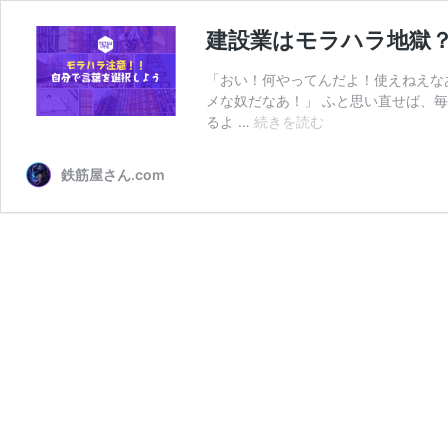
建設業はモラハラ地獄
「おい！何やってんだよ！使えねえな
メな奴だなあ！」 ふと思い直せば、
建
るよ …
続きを読む
設
業
鉄筋屋さん.com
は
モ
ラ
ハ
ラ
地
獄？
キ
ツ
い
言
葉
を