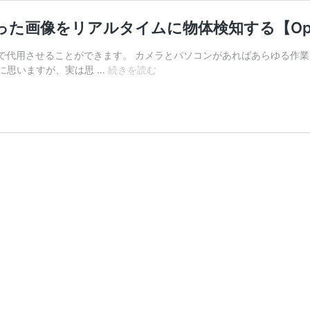
映った画像をリアルタイムに物体検知する【Ope
で代用させることができます。 カメラとパソコンがあればあらゆる作業
【Python】
に思いますが、実は思 …
続きを読む
カ
メ
ラ
に
映
っ
た
画
像
を
リ
ア
ル
タ
イ
ム