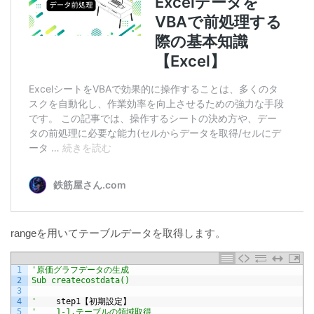
rangeを用いてテーブルデータを取得します。
1
'原価グラフデータの生成
2
Sub createcostdata()
3
4
'
step1
【初期設定】
5
'    1-1.テーブルの領域取得