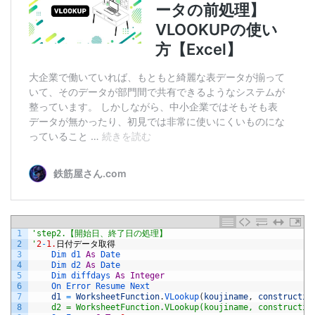
1
'step2.【開始日、終了日の処理】
2
'
2
-
1.
日付データ取得
3
Dim 
d1 
As
Date
4
Dim 
d2 
As
Date
5
Dim 
diffdays 
As
Integer
6
On 
Error 
Resume 
Next
7
d1
=
WorksheetFunction
.
VLookup
(
koujiname
,
constructio
8
    d2 = WorksheetFunction.VLookup(koujiname, constructio