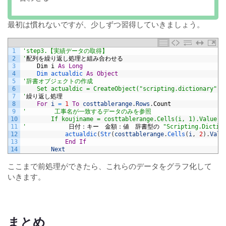
最初は慣れないですが、少しずつ習得していきましょう。
1
'step3.【実績データの取得】
2
'
配列を繰り返し処理と組み合わせる
3
Dim
i
As
Long
4
Dim 
actualdic 
As
Object
5
'辞書オブジェクトの作成
6
    Set actualdic = CreateObject("scripting.dictionary")
7
'
繰り返し処理
8
For
i
=
1
To
costtablerange
.
Rows
.
Count
9
'        工事名が一致するデータのみを参照
10
        If koujiname = costtablerange.Cells(i, 1).Value T
11
'
日付：キー　金額：値　辞書型の
"Scripting.Dictio
12
actualdic
(
Str
(
costtablerange
.
Cells
(
i
,
2
)
.
Valu
13
End
If
14
Next
ここまで前処理ができたら、これらのデータをグラフ化して
いきます。
まとめ