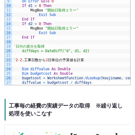
9
On 
Error 
GoTo
0
10
If
d1
=
0
Then
11
MsgBox
"開始日取得エラー"
12
Exit 
Sub
13
End
If
14
If
d2
=
0
Then
15
MsgBox
"開始日取得エラー"
16
Exit 
Sub
17
End
If
18
19
'日付の差分を取得
20
    diffdays = DateDiff("d", d1, d2)
21
22
'
2
-
2.
工事日数から
1
日単位の予算値を計算
23
24
Dim 
diffvalue 
As
Double
25
Dim 
budgetcost 
As
Double
26
bugetcost
=
WorksheetFunction
.
VLookup
(
koujiname
,
cons
27
diffvalue
=
budgetcost
/
diffdays
工事毎の経費の実績データの取得 ※繰り返し
処理を使いこなす