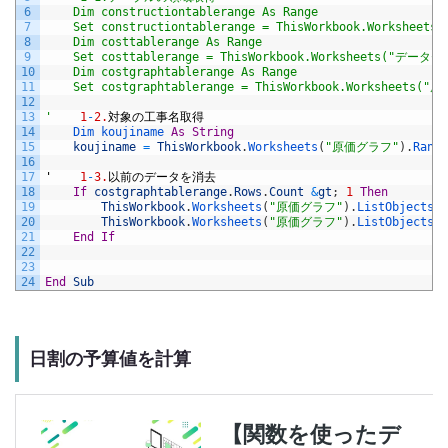
6
    Dim constructiontablerange As Range
7
    Set constructiontablerange = ThisWorkbook.Worksh
8
    Dim costtablerange As Range
9
    Set costtablerange = ThisWorkbook.Worksheets("デー
10
    Dim costgraphtablerange As Range
11
    Set costgraphtablerange = ThisWorkbook.Workshee
12
13
'
1
-
2.
対象の工事名取得
14
Dim 
koujiname 
As
String
15
koujiname
=
ThisWorkbook
.
Worksheets
(
"原価グラフ"
)
.
Range
16
17
'
1
-
3.
以前のデータを消去
18
If
costgraphtablerange
.
Rows
.
Count
&
gt
;
1
Then
19
ThisWorkbook
.
Worksheets
(
"原価グラフ"
)
.
ListObjects
(
20
ThisWorkbook
.
Worksheets
(
"原価グラフ"
)
.
ListObjects
(
21
End
If
22
23
24
End
Sub
日割の予算値を計算