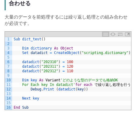
合わせる
大量のデータを前処理するには繰り返し処理との組み合わせ
が必須です。
1
Sub 
dict_test
(
)
2
3
Dim 
dictionary 
As
Object
4
Set 
datadict
=
CreateObject
(
"scripting.dictionary"
)
5
6
datadict
(
"202310"
)
=
100
7
datadict
(
"202311"
)
=
120
8
datadict
(
"202312"
)
=
110
9
10
Dim 
key 
As
Variant
'どのような型のデータでも格納OK
11
    For Each key In datadict'
for
each
で繰り返し処理を行う
12
Debug
.
Print
(
datadict
(
key
)
)
13
14
Next 
key
15
16
End
Sub