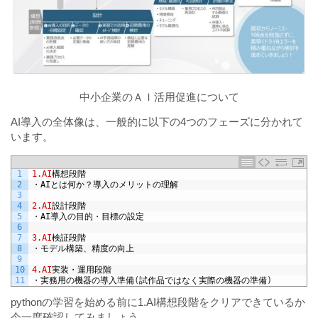
中小企業のＡＩ活用促進について
AI導入の全体像は、一般的に以下の4つのフェーズに分かれて
います。
1
1.AI
構想段階
2
・
AI
とは何か？導入のメリットの理解
3
4
2.AI
設計段階
5
・
AI
導入の目的・目標の設定
6
7
3.AI
検証段階
8
・モデル構築、精度の向上
9
10
4.AI
実装・運用段階
11
・実務用の機器の導入準備
(
試作品ではなく実際の機器の準備
)
pythonの学習を始める前に1.AI構想段階をクリアできているか
今一度確認してみましょう。