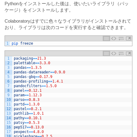
Pythonをインストールした後は、使いたいライブラリ（パッ
ケージ）をインストールします。
Colaboratoryはすでに色々なライブラリがインストールされて
おり、ライブラリは次のコードを実行すると確認できます。
1
pip 
freeze
1
packaging
==
21.3
2
palettable
==
3.3.0
3
pandas
==
1.3.5
4
pandas
-
datareader
==
0.9.0
5
pandas
-
gbq
==
0.17.9
6
pandas
-
profiling
==
1.4.1
7
pandocfilters
==
1.5.0
8
panel
==
0.12.1
9
param
==
1.12.3
10
parso
==
0.8.3
11
partd
==
1.3.0
12
pastel
==
0.2.1
13
pathlib
==
1.0.1
14
pathy
==
0.10.1
15
patsy
==
0.5.3
16
pep517
==
0.13.0
17
pexpect
==
4.8.0
18
pickleshare
==
0.7.5