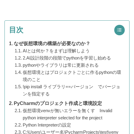
目次
なぜ仮想環境の構築が必要なのか？
AIとは何か？をまずは理解しよう
2.AI設計段階の段階でpythonを学習し始める
pythonやライブラリは常に更新される
仮想環境とはプロジェクトごとに作るpythonの環
境のこと
!pip install ライブラリ==バージョン でバージョ
ンを指定する
PyCharmのプロジェクト作成と環境設定
仮想環境venvが無いエラーを無くす Invalid
python interpreter selected for the project
Python Interpreterの設定
C:\Users\ユーザー名\PycharmProjects\test\venv