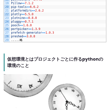
19
Pillow
==
7.1.2
20
pip
-
tools
==
6.6.2
21
platformdirs
==
2.6.2
22
plotly
==
5.5.0
23
plotnine
==
0.8.0
24
pluggy
==
0.7.1
25
pooch
==
1.6.0
26
portpicker
==
1.3.9
27
prefetch
-
generator
==
1.0.3
28
preshed
==
3.0.8
29
.
.
.
.
.
略
仮想環境とはプロジェクトごとに作るpythonの
環境のこと