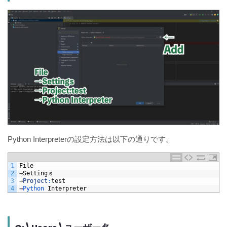
Python Interpreterの設定方法は以下の通りです。
1
File
2
→
Setting
ｓ
3
→
Project
:
test
4
→
Python 
Interpreter