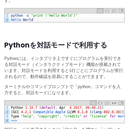
す。
1
python
-
c
"print ('Hello World')"
2
Hello 
World
Pythonを対話モードで利用する
Pythonには、インタプリタ上ですぐにプログラムを実行でき
る対話モード（インタラクティブモード）機能が搭載されて
います。対話モードを利用すると1行ごとにプログラムが実行
されるので、動作確認を容易にすることができます。
ターミナルやコマンドプロンプトで「python」コマンドを入
力すると、対話モードになります。
1
Python
3.10.7
(
default
,
Apr
4
2017
,
09
:
40
:
21
)
2
[
GCC
4.2.1
Compatible 
Apple 
LLVM
8.1.0
(
clang
-
802.0.38
)
]
o
3
Type
"help"
,
"copyright"
,
"credits"
or
"license"
for
more 
4
>>>