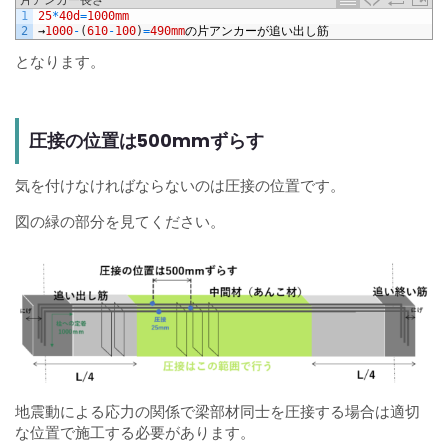
1
25
*
40d
=
1000mm
2
→
1000
-
(
610
-
100
)
=
490mm
の片アンカーが追い出し筋
となります。
圧接の位置は500mmずらす
気を付けなければならないのは圧接の位置です。
図の緑の部分を見てください。
地震動による応力の関係で梁部材同士を圧接する場合は適切
な位置で施工する必要があります。