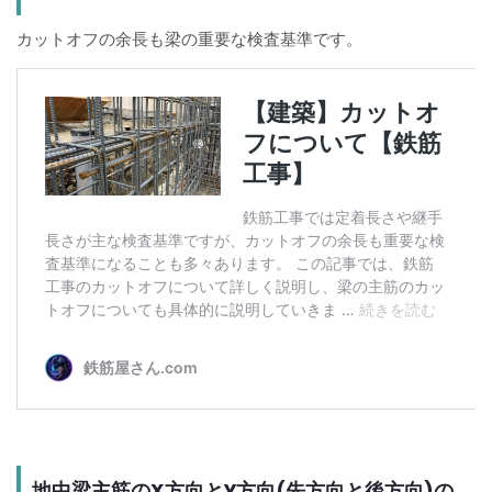
カットオフの余長も梁の重要な検査基準です。
地中梁主筋のX方向とY方向(先方向と後方向)の