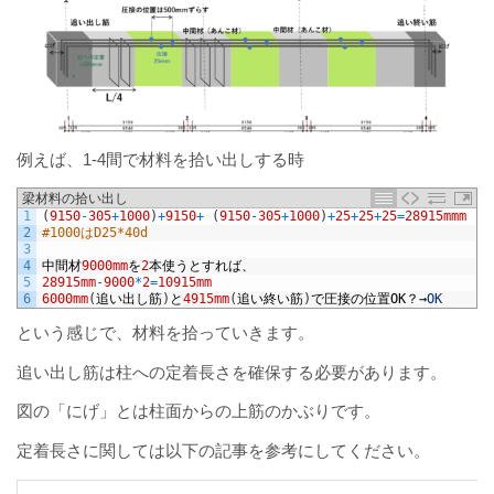
例えば、1-4間で材料を拾い出しする時
梁材料の拾い出し
1
(
9150
-
305
+
1000
)
+
9150
+
(
9150
-
305
+
1000
)
+
25
+
25
+
25
=
28915mmm
2
#1000はD25*40d
3
4
中間材
9000mm
を
2
本使うとすれば、
5
28915mm
-
9000
*
2
=
10915mm
6
6000mm
(
追い出し筋
)
と
4915mm
(
追い終い筋
)
で圧接の位置
OK
？→
OK
という感じで、材料を拾っていきます。
追い出し筋は柱への定着長さを確保する必要があります。
図の「にげ」とは柱面からの上筋のかぶりです。
定着長さに関しては以下の記事を参考にしてください。