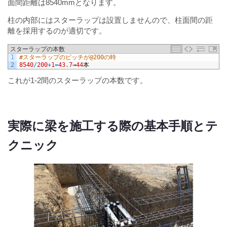
面間距離は8540mmとなります。
柱の内部にはスターラップは設置しませんので、柱面間の距
離を採用するのが適切です。
スターラップの本数
1
#スターラップのピッチが@200の時
2
8540
/
200
+
1
=
43.7
→
44
本
これが1-2間のスターラップの本数です。
実際に梁を施工する際の基本手順とテ
クニック