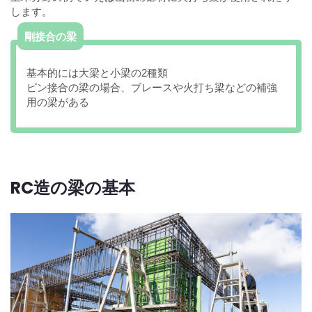
します。
剛接合の梁
基本的には大梁と小梁の2種類
ピン接合の梁の場合、ブレースや火打ち梁などの補強
用の梁がある
RC造の梁の基本