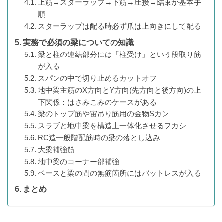
上筋→スターラップ→下筋→圧接→結束が基本手
順
スターラップは配る時必ず爪は上向きにして配る
実務で必須の梁についての知識
梁と柱の連結部分には「柱受け」という段取り筋
が入る
スパンの中で切り止めるカットオフ
地中梁主筋のX方向とY方向(先方向と後方向)の上
下関係：はさみこみのケースがある
梁のトップ筋や宙吊り筋用の金物Sカン
スラブと地中梁を構造上一体化させるフカシ
RC造一般階配筋時の梁の落とし込み
大梁補強筋
地中梁のコーナー部補強
ベースと梁の間の無筋箇所にはバットレスが入る
まとめ