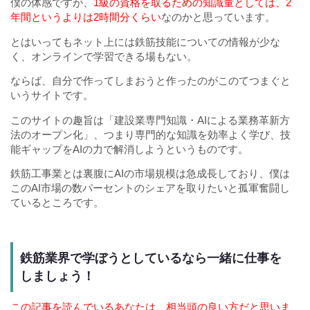
僕の体感ですが、
1級の資格を取るための知識量としては、2
年間というよりは2時間分くらい
なのかと思っています。
とはいってもネット上には鉄筋技能についての情報が少な
く、オンラインで学習できる場もない。
ならば、自分で作ってしまおうと作ったのがこのてつまぐと
いうサイトです。
このサイトの趣旨は「建設業専門知識・AIによる業務革新方
法のオープン化」、つまり専門的な知識を効率よく学び、技
能ギャップをAIの力で解消しようというものです。
鉄筋工事業とは裏腹にAIの市場規模は急成長しており、僕は
このAI市場の数パーセントのシェアを取りたいと孤軍奮闘し
ているところです。
鉄筋業界で学ぼうとしているなら一緒に仕事を
しましょう！
この記事を読んでいるあなたは、相当頭の良い方だと思いま