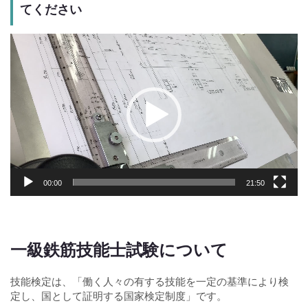
てください
動
画
プ
レ
ー
ヤ
ー
00:00
21:50
一級鉄筋技能士試験について
技能検定は、「働く人々の有する技能を一定の基準により検
定し、国として証明する国家検定制度」です。