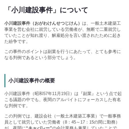
「小川建設事件」について
小川建設事件（おがわけんせつじけん）
は、一般土木建築工
事業を営む会社に就労している労働者が、無断で二重就労し
ていたことが知れ渡り、解雇処分を言い渡されたために起き
た紛争です。
この事件のポイントは副業を行うにあたって、とても参考に
なる判例であるという部分でしょう。
小川建設事件の概要
小川建設事件（昭和57年11月19日）は『副業』という点で起
こる議題の中でも、夜間のアルバイトにフォーカスした有名
な判例です。
この判例では、建設会社（一般土木建築工事業）で一般事務
員として就労していた労働者（8：45～17：15の間に勤務）
が、夜間に
“キャバレー”
の会計業務も兼業していたことで、