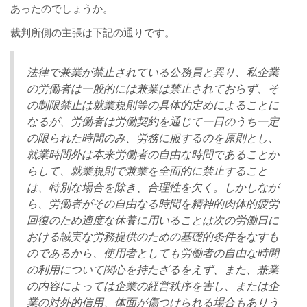
あったのでしょうか。
裁判所側の主張は下記の通りです。
法律で兼業が禁止されている公務員と異り、私企業
の労働者は一般的には兼業は禁止されておらず、そ
の制限禁止は就業規則等の具体的定めによることに
なるが、労働者は労働契約を通じて一日のうち一定
の限られた時間のみ、労務に服するのを原則とし、
就業時間外は本来労働者の自由な時間であることか
らして、就業規則で兼業を全面的に禁止すること
は、特別な場合を除き、合理性を欠く。しかしなが
ら、労働者がその自由なる時間を精神的肉体的疲労
回復のため適度な休養に用いることは次の労働日に
おける誠実な労務提供のための基礎的条件をなすも
のであるから、使用者としても労働者の自由な時間
の利用について関心を持たざるをえず、また、兼業
の内容によっては企業の経営秩序を害し、または企
業の対外的信用、体面が傷つけられる場合もありう