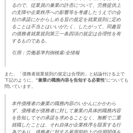
るので、従業員の兼業の許否について、労務提供上
の支障や企業秩序への影響等を考慮したうえでの会
社の承諾にかからしめる旨の規定を就業規則に定め
ることは不当とはいいがたく、したがって、同趣旨
の債務者就業規則第三一条四項の規定は合理性を有
するものである。
引用：労働基準判例検索-全情報
また、「債務者就業規則の規定は合理的」と結論付ける上で
下記のように、
“兼業の職務内容を告知する必要性
”についても
問いています。
本件債権者の兼業の職務内容のいかんにかかわら
ず、債権者が債務者に対して兼業の具体的職務内容
を告知してその承諾を求めることなく、無断で二重
就職したことは、それ自体が企業秩序を阻害する行
為であり、債務者に対する雇用契約上の信用関係を