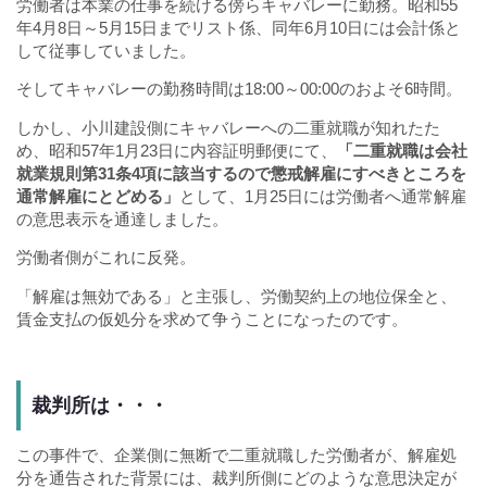
労働者は本業の仕事を続ける傍らキャバレーに勤務。昭和55
年4月8日～5月15日までリスト係、同年6月10日には会計係と
して従事していました。
そしてキャバレーの勤務時間は18:00～00:00のおよそ6時間。
しかし、小川建設側にキャバレーへの二重就職が知れたた
め、昭和57年1月23日に内容証明郵便にて、
「二重就職は会社
就業規則第31条4項に該当するので懲戒解雇にすべきところを
通常解雇にとどめる」
として、1月25日には労働者へ通常解雇
の意思表示を通達しました。
労働者側がこれに反発。
「解雇は無効である」と主張し、労働契約上の地位保全と、
賃金支払の仮処分を求めて争うことになったのです。
裁判所は・・・
この事件で、企業側に無断で二重就職した労働者が、解雇処
分を通告された背景には、裁判所側にどのような意思決定が