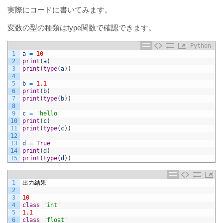
実際にコードに書いてみます。
変数の型の種類は
type
関数で確認できます。
Python
1
a
=
10
2
print
(
a
)
3
print
(
type
(
a
)
)
4
5
b
=
1.1
6
print
(
b
)
7
print
(
type
(
b
)
)
8
9
c
=
'hello'
10
print
(
c
)
11
print
(
type
(
c
)
)
12
13
d
=
True
14
print
(
d
)
15
print
(
type
(
d
)
)
1
出力結果
2
3
10
4
class
'int'
5
1.1
6
class
'float'