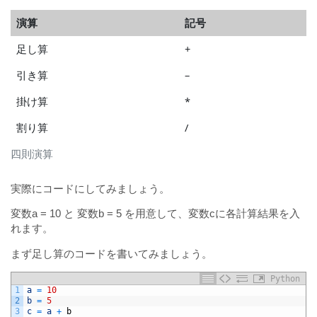
演算
記号
足し算
+
引き算
–
掛け算
*
割り算
/
四則演算
実際にコードにしてみましょう。
変数a = 10 と 変数b = 5 を用意して、変数cに各計算結果を入
れます。
まず足し算のコードを書いてみましょう。
Python
1
a
=
10
2
b
=
5
3
c
=
a
+
b