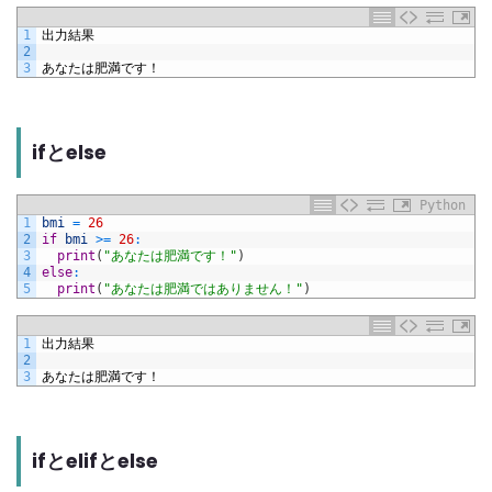
1
出力結果
2
3
あなたは肥満です！
ifとelse
Python
1
bmi
=
26
2
if
bmi
>=
26
:
3
print
(
"あなたは肥満です！"
)
4
else
:
5
print
(
"あなたは肥満ではありません！"
)
1
出力結果
2
3
あなたは肥満です！
ifとelifとelse