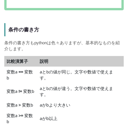
条件の書き方
条件の書き方もpythonは色々ありますが、基本的なものを紹
介します。
比較演算子
説明
変数a
==
変数
aとbの値が同じ。文字や数値で使えま
b
す。
aとbの値が違う。文字や数値で使えま
変数a
!=
変数b
す。
変数a
>
変数b
aがbより大きい
変数a
>=
変数
aがb以上
b