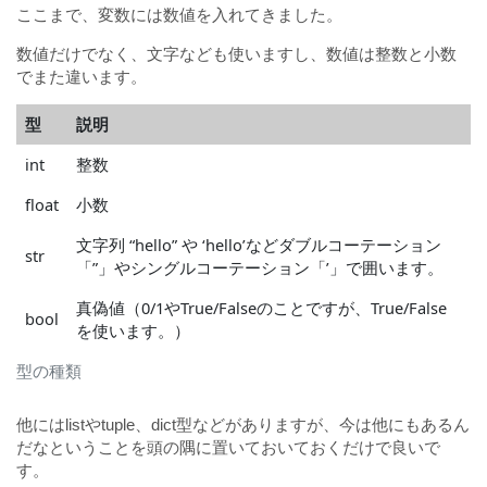
ここまで、変数には数値を入れてきました。
数値だけでなく、文字なども使いますし、数値は整数と小数
でまた違います。
型
説明
int
整数
float
小数
文字列 “hello” や ‘hello’などダブルコーテーション
str
「”」やシングルコーテーション「’」で囲います。
真偽値（0/1やTrue/Falseのことですが、True/False
bool
を使います。）
型の種類
他にはlistやtuple、dict型などがありますが、今は他にもあるん
だなということを頭の隅に置いておいておくだけで良いで
す。