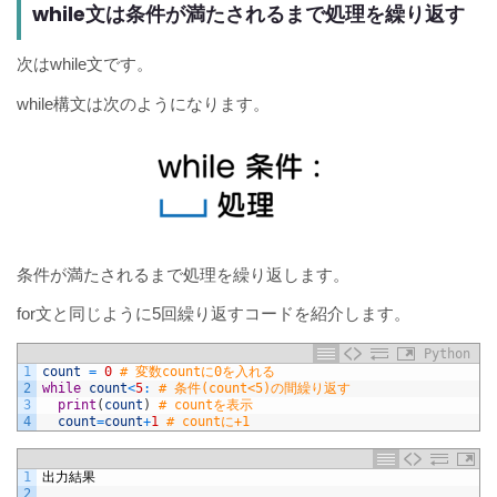
while文は条件が満たされるまで処理を繰り返す
次はwhile文です。
while構文は次のようになります。
条件が満たされるまで処理を繰り返します。
for文と同じように5回繰り返すコードを紹介します。
Python
1
count
=
0
# 変数countに0を入れる
2
while
count
<
5
:
# 条件(count<5)の間繰り返す
3
print
(
count
)
# countを表示
4
count
=
count
+
1
# countに+1
1
出力結果
2