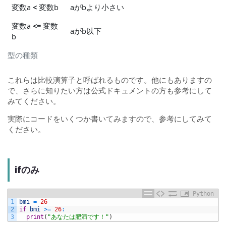
変数a
<
変数b
aがbより小さい
変数a
<=
変数
aがb以下
b
型の種類
これらは比較演算子と呼ばれるものです。他にもありますの
で、さらに知りたい方は
公式ドキュメント
の方も参考にして
みてください。
実際にコードをいくつか書いてみますので、参考にしてみて
ください。
ifのみ
Python
1
bmi
=
26
2
if
bmi
>=
26
:
3
print
(
"あなたは肥満です！"
)