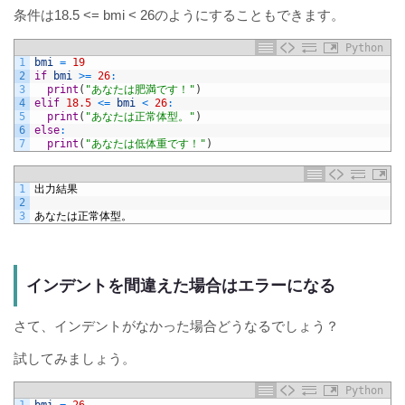
条件は18.5 <= bmi < 26のようにすることもできます。
Python
1
bmi
=
19
2
if
bmi
>=
26
:
3
print
(
"あなたは肥満です！"
)
4
elif
18.5
<=
bmi
<
26
:
5
print
(
"あなたは正常体型。"
)
6
else
:
7
print
(
"あなたは低体重です！"
)
1
出力結果
2
3
あなたは正常体型。
インデントを間違えた場合はエラーになる
さて、インデントがなかった場合どうなるでしょう？
試してみましょう。
Python