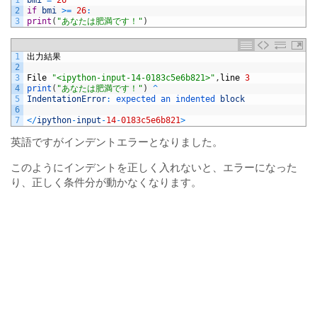
1
bmi
=
26
2
if
bmi
>=
26
:
3
print
(
"あなたは肥満です！"
)
1
出力結果
2
3
File
"<ipython-input-14-0183c5e6b821>"
,
line
3
4
print
(
"あなたは肥満です！"
)
^
5
IndentationError
:
expected 
an 
indented 
block
6
7
<
/
ipython
-
input
-
14
-
0183c5e6b821
>
英語ですがインデントエラーとなりました。
このようにインデントを正しく入れないと、エラーになった
り、正しく条件分が動かなくなります。