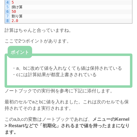
4
5
5
掛け算
6
50
7
割り算
8
2.0
計算はちゃんと合っていますね。
ここで2つポイントがあります。
ポイント
・a、bに改めて値を入れなくても値は保持されている
・cには計算結果が都度上書きされている
ノートブックでの実行例を参考に下記に添付します。
最初のセルでaとbに値を入れました。これは次のセルでも保
持されてそのまま実行されます。
このa,b,cの変数はノートブックであれば、
メニューのKernel
> Restartなどで「初期化」されるまで値を持ったままになり
ます。