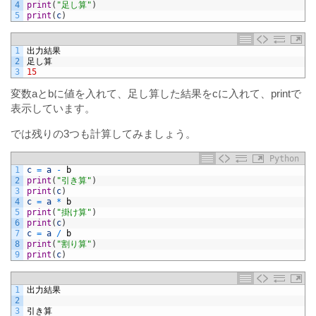
4
print
(
"足し算"
)
5
print
(
c
)
1
出力結果
2
足し算
3
15
変数aとbに値を入れて、足し算した結果をcに入れて、printで
表示しています。
では残りの3つも計算してみましょう。
Python
1
c
=
a
-
b
2
print
(
"引き算"
)
3
print
(
c
)
4
c
=
a
*
b
5
print
(
"掛け算"
)
6
print
(
c
)
7
c
=
a
/
b
8
print
(
"割り算"
)
9
print
(
c
)
1
出力結果
2
3
引き算