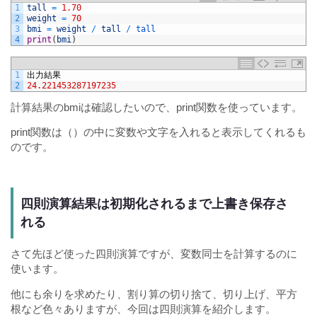
1
tall
=
1.70
2
weight
=
70
3
bmi
=
weight
/
tall
/
tall
4
print
(
bmi
)
1
出力結果
2
24.221453287197235
計算結果のbmiは確認したいので、print関数を使っています。
print
関数は（）の中に変数や文字を入れると表示してくれるも
のです。
四則演算結果は初期化されるまで上書き保存さ
れる
さて先ほど使った四則演算ですが、変数同士を計算するのに
使います。
他にも余りを求めたり、割り算の切り捨て、切り上げ、平方
根など色々ありますが、今回は四則演算を紹介します。