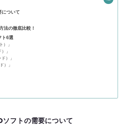
要について
入方法の徹底比較！
フト6選
イト）」
ド）」
ャド）」
ャド）」
ADソフトの需要について