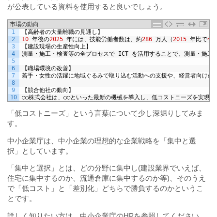
が公表している資料を使用すると良いでしょう。
市場の動向
1
【高齢者の大量離職の見通し】
2
10
年後の
2025
年には、技能労働者数は、約
286
万人（
2015
年比で
44
3
【建設現場の生産性向上】
4
測量・施工・検査等の全プロセスで
ICT
を活用することで、測量・施工
5
6
【職場環境の改善】
7
若手・女性の活躍に地域ぐるみで取り込む活動への支援や、経営者向けの
8
9
【競合他社の動向】
10
○○株式会社は、○○といった最新の機械を導入し、低コストニーズを実現
「低コストニーズ」という言葉について少し深堀りしてみま
す。
中小企業庁は、中小企業の理想的な企業戦略を「集中と選
択」としています。
「集中と選択」とは、どの分野に集中し(建設業界でいえば、
住宅に集中するのか、流通倉庫に集中するのか等)、そのうえ
で「低コスト」と「差別化」どちらで勝負するのかというこ
とです。
詳しく知りたい方は、中小企業庁のHPを参照してください。