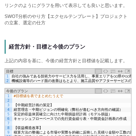
リンクのようにグラフを用いて表示しても良いと思います。
SWOT分析のやり方【エクセルテンプレート】プロジェクト
の立案、選定の仕方
経営方針・目標と今後のプラン
上記の内容を基に、今後の経営方針と目標値を記載します。
目標
1
自社の強みである技術力やサービス力を活用し、事業エリアを○○県や○○県
2
機械設備等のハード面の改善はもとより、施工品質やアフターサービスの向
今後のプラン
1
#目標値を表でまとめたうえで
2
3
【中期経営計画の策定】
4
経営理念・中期ビジョンの明確化（弊社が進むべき方向性の確認）
5
安定的収益体質確立に向けた中期損益径計画（モデル損益）
6
キャッシュフローベースでの先行資金繰り表・中期資金計画表の作成
7
8
【収益構造改革】
9
積算方法の整備による市場や実際を的確に反映した見積り金額や工数の設