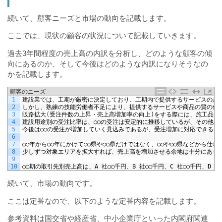
続いて、顧客ニーズと市場の動向を記載します。
ここでは、現状の顧客の状況について記載していきます。
過去3年間程度の売上高の内訳を分析し、どのような顧客の傾
向にあるのか、そして今後はどのような内訳になりそうなの
かを記載します。
顧客のニーズ
1
建設業では、工期が厳密に決定しており、工期内で提供するサービスの品
2
しかし、熟練の技能労働者不足により、提供するサービスや商品の質の低
3
販路拡大
(
受注件数の上昇・売上高増加率の向上
)
をする際には、施工品質
4
建設用途別の受注比率は、○○の受注は安定的に推移しているが、その他は
5
今後は○○の受注が増加していく見込みであるが、受注増加に対応できるよ
6
7
○○年から○○年にかけて○○県や○○県だけではなく、○○や○○県などから仕
8
少しずつ対象エリアを拡大すれば、売上高を増加させる余地は十分にあり
9
10
○○期の取引先別売上高は、
A
社○○千円、
B
社○○千円、
C
社○○千円、
D
社
続いて、市場の動向です。
ここは定番なので、以下のような定番内容を記載します。
参考資料は国交省や経産省、中小企業庁といった内閣府関連