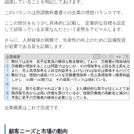
認識していることを明記してあげます。
このバランスは所謂教科書通りの企業の理想バランスです。
ここの部分をもう少し具体的に記載し、定量的な目標を設定
して頑張っている企業なんだという姿勢をアピールします。
さらに、人材確保が困難で、生産性の向上のために設備投資
が必要である旨を記載します。
企業概要
1
弊社では近年、若手従業員の獲得を数名獲得しており、労務費が増加傾向に
2
労務費が増加することは問題ではないが、その増加率を上回る売上高を上げ
3
また、売上高増加率を上回る利益率を上げなければ会社は膨張するだけで、
4
弊社では、理想の成長バランスを労務費増加率＜売上高増加率＜限界利益率
5
しかし、○○期～○○期では、その成長バランスは崩れている。
6
7
当社は、取引企業がそれほど多くなく、また継続的な取引がほとんどである
8
既存取引先からは高い評価を受けているが、技能労働者の高齢化と減少によ
9
早急に若手の労働者の確保が必要になっている。
企業概要はこれで完成です。
顧客ニーズと市場の動向