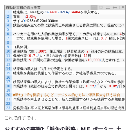
自動結束機の購入事業
1
結束機は、
MAX
社の
RB
-
440T
-
B2CA
/
1440A
を導入する。
2
質量
:
2.0kg
3
サイズ
:
H265xW120xL330mm
4
鉄筋の組み立ての際に鉄筋同士を結束させる作業に関して、現在ではハッ
5
6
ハッカーを用いた人的作業は効率が悪く、１カ所を結束するのに約
4
秒か
7
一方で、結束機を使用した場合、
1
回の結束スピードは
:
0.7
秒以下
(
満充
8
9
（具体例）
10
受注鉄筋
t
数：
100t
、施工場所：鉄骨構造の
2F
部分の床の鉄筋組立、現
11
機械作業
(
0.7t
/
人・日
)
の場合
:
必要日数は
15
日
12
期待効果
:
5
日間の工期の短縮、労働者単価を
\
10
,
000
/
人とすれば、
\
50
13
14
結束機の導入は
〇月上旬予定とする。
15
結束機を実際に装備して作業するのは、弊社若手職員の○○である。
16
17
鉄筋結束機の導入により、弊社の作業効率（鉄筋の組み立て作業の歩掛り
18
作業効率（鉄筋の組み立て作業の歩掛り）は、
0.5t
/
日から
0.8t
/
日を目
19
20
#新たにHPを開設するなど、デジタル的な方法で販路拡大を狙う場合
21
作業効率を向上させることで、新たに開設する
HP
から獲得する新規顧客分
22
23
労務費増加率＜売上高増加率＜限界利益率＜経常利益増加率の理想成長バ
これで終了です。
おすすめの書籍1:「競争の戦略」M.E. ポーター, 土