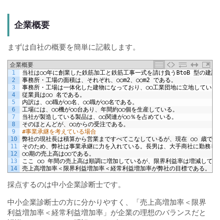
企業概要
まずは自社の概要を簡単に記載します。
企業概要
1
当社は○○年に創業した鉄筋加工と鉄筋工事一式を請け負う
BtoB
型の建設
2
事務所・工場の面積は、それぞれ、○○
m2
、○○
m2
である。
3
事務所・工場は一体化した建物になっており、○○工業団地に立地している
4
従業員は○○
名である。
5
内訳は、○○職が○○名、○○職が○○名である。
6
工場には、○○機が○○台あり、年間約○○個を生産している。
7
当社が製造している製品は、○○関連が○○％を占めている。
8
そのほとんどが、○○からの受注である。
9
#事業承継を考えている場合
10
弊社の現社長は積算から営業まですべてこなしているが、現在
○○
歳で高
11
そのため、弊社は事業承継に力を入れている。長男は、大手商社に勤務し
12
○○期の売上高は○○である。
13
ここ
○○
年間の売上高は順調に増加しているが、限界利益率は増減してい
14
売上高増加率＜限界利益増加率＜経常利益増加率が弊社の目標である。
採点するのは中小企業診断士です。
中小企業診断士の方に分かりやすく、「売上高増加率＜限界
利益増加率＜経常利益増加率」が企業の理想のバランスだと