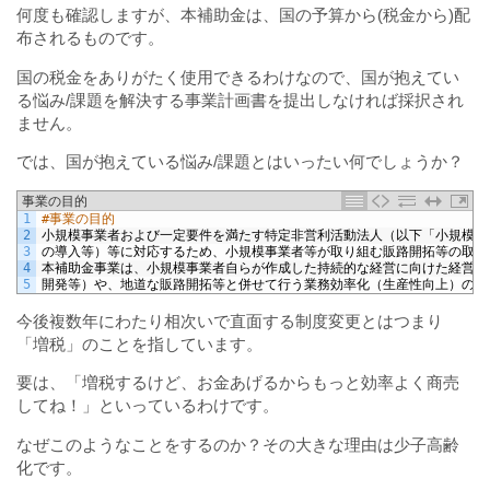
何度も確認しますが、本補助金は、国の予算から(税金から)配
布されるものです。
国の税金をありがたく使用できるわけなので、国が抱えてい
る悩み/課題を解決する事業計画書を提出しなければ採択され
ません。
では、国が抱えている悩み/課題とはいったい何でしょうか？
事業の目的
1
#事業の目的
2
小規模事業者および一定要件を満たす特定非営利活動法人（以下「小規模事
3
の導入等）等に対応するため、小規模事業者等が取り組む販路開拓等の取組
4
本補助金事業は、小規模事業者自らが作成した持続的な経営に向けた経営計
5
開発等）や、地道な販路開拓等と併せて行う業務効率化（生産性向上）の取
今後複数年にわたり相次いで直面する制度変更とはつまり
「増税」のことを指しています。
要は、「増税するけど、お金あげるからもっと効率よく商売
してね！」といっているわけです。
なぜこのようなことをするのか？その大きな理由は少子高齢
化です。