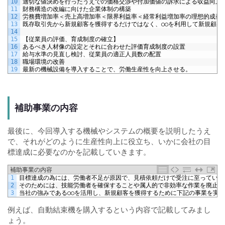
10
適切な値決めを行ったうえでの価格交渉や付加価値の訴求による収益向上
11
財務構造の改編に向けた企業体制の構築
12
労務費増加率＜売上高増加率＜限界利益率＜経常利益増加率の理想的成長ﾊﾞ
13
既存取引先から新規顧客を獲得するだけではなく、○○を利用して新規顧客
14
15
【従業員の評価、育成制度の確立】
16
あるべき人材像の設定とそれに合わせた評価育成制度の設置
17
給与水準の見直し検討、従業員の適正人員数の配置
18
職場環境の改善
19
最新の機械設備を導入することで、労働生産性を向上させる。
補助事業の内容
最後に、今回導入する機械やシステムの概要を説明したうえ
で、それがどのように生産性向上に役立ち、いかに会社の目
標達成に必要なのかを記載していきます。
補助事業の内容
1
目標達成の為には、労働者不足が原因で、見積依頼だけで受注に至っていな
2
そのためには、技能労働者を確保することや属人的で非効率な作業を廃止し
3
当社の強みである○○を活用し、新規顧客を獲得するために下記の事業を実
例えば、自動結束機を購入するという内容で記載してみまし
ょう。